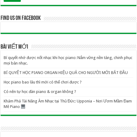
Find us on Facebook
BÀI VIẾT MỚI
Bí quyết nhớ được nốt nhạc khi học piano: Nắm vững nền tảng, chinh phục
mọi bản nhạc.
BÍ QUYẾT HỌC PIANO ORGAN HIỆU QUẢ CHO NGƯỜI MỚI BẮT ĐẦU
Học piano bao lâu thì mới có thể chơi được ?
Có nên tự học đàn piano & organ không ?
Khám Phá Tài Năng Âm Nhạc tại Thủ Đức: Upponia – Nơi Ươm Mầm Đam
Mê Piano