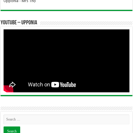
Upponia - Mrs Thọ
YOUTUBE – UPPONIA