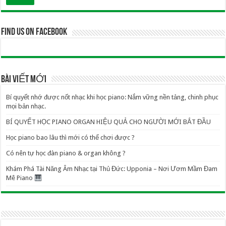
Find us on Facebook
BÀI VIẾT MỚI
Bí quyết nhớ được nốt nhạc khi học piano: Nắm vững nền tảng, chinh phục
mọi bản nhạc.
BÍ QUYẾT HỌC PIANO ORGAN HIỆU QUẢ CHO NGƯỜI MỚI BẮT ĐẦU
Học piano bao lâu thì mới có thể chơi được ?
Có nên tự học đàn piano & organ không ?
Khám Phá Tài Năng Âm Nhạc tại Thủ Đức: Upponia – Nơi Ươm Mầm Đam
Mê Piano