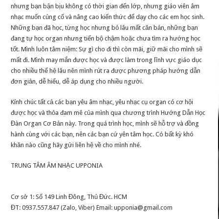
nhưng bạn bận bịu không có thời gian đến lớp, nhưng giáo viên âm
nhạc muốn củng cố và nâng cao kiến thức để dạy cho các em học sinh.
Những bạn đã học, từng học nhưng bỏ lâu mất căn bản, những bạn
đang tự học organ nhưng tiến bộ chậm hoặc chưa tìm ra hướng học
tốt. Mình luôn tâm niệm: Sự gì cho đi thì còn mãi, giữ mãi cho mình sẽ
mất đi. Mình may mắn được học và được làm trong lĩnh vực giáo dục
cho nhiều thế hệ lâu nên mình rút ra được phương pháp hướng dẫn
đơn giản, dễ hiểu, dễ áp dụng cho nhiều người.
Kính chúc tất cả các bạn yêu âm nhạc, yêu nhạc cụ organ có cơ hội
được học và thỏa đam mê của mình qua chương trình Hướng Dẫn Học
Đàn Organ Cơ Bản này. Trong quá trình học, mình sẽ hỗ trợ và đồng
hành cùng với các bạn, nên các bạn cứ yên tâm học. Có bất kỳ khó
khăn nào cũng hãy gửi liên hệ về cho mình nhé.
TRUNG TÂM ÂM NHẠC UPPONIA
Cơ sở 1: Số 149 Linh Đông, Thủ Đức. HCM
ĐT: 0937.557.847 (Zalo, Viber) Email: upponia@gmail.com