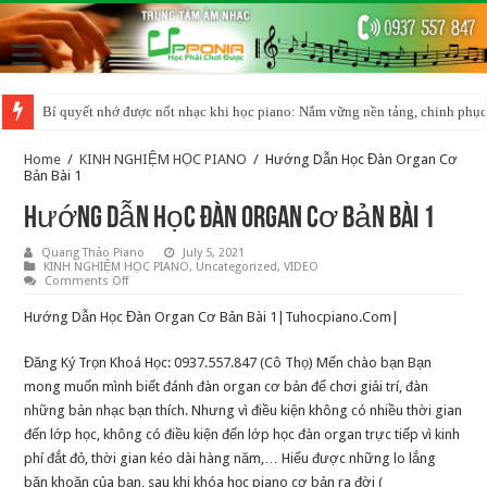
Bí quyết nhớ được nốt nhạc khi học piano: Nắm vững nền tảng, chinh phục
Home
/
KINH NGHIỆM HỌC PIANO
/
Hướng Dẫn Học Đàn Organ Cơ
Bản Bài 1
Hướng Dẫn Học Đàn Organ Cơ Bản Bài 1
Quang Thảo Piano
July 5, 2021
KINH NGHIỆM HỌC PIANO
,
Uncategorized
,
VIDEO
on
Comments Off
Hướng
Dẫn
Hướng Dẫn Học Đàn Organ Cơ Bản Bài 1|Tuhocpiano.Com|
Học
Đàn
Organ
Đăng Ký Trọn Khoá Học: 0937.557.847 (Cô Thọ) Mến chào bạn Bạn
Cơ
Bản
mong muốn mình biết đánh đàn organ cơ bản để chơi giải trí, đàn
Bài
1
những bản nhạc bạn thích. Nhưng vì điều kiện không có nhiều thời gian
đến lớp học, không có điều kiện đến lớp học đàn organ trực tiếp vì kinh
phí đắt đỏ, thời gian kéo dài hàng năm,… Hiểu được những lo lắng
băn khoăn của bạn, sau khi khóa học piano cơ bản ra đời (