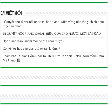
BÀI VIẾT MỚI
Bí quyết nhớ được nốt nhạc khi học piano: Nắm vững nền tảng, chinh phục
mọi bản nhạc.
BÍ QUYẾT HỌC PIANO ORGAN HIỆU QUẢ CHO NGƯỜI MỚI BẮT ĐẦU
Học piano bao lâu thì mới có thể chơi được ?
Có nên tự học đàn piano & organ không ?
Khám Phá Tài Năng Âm Nhạc tại Thủ Đức: Upponia – Nơi Ươm Mầm Đam
Mê Piano